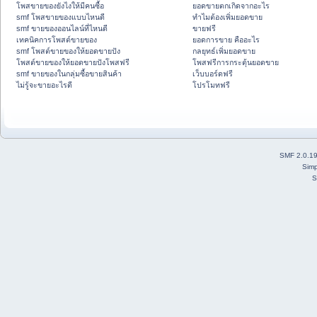
โพสขายของยังไงให้มีคนซื้อ
ยอดขายตกเกิดจากอะไร
smf โพสขายของแบบไหนดี
ทำไมต้องเพิ่มยอดขาย
smf ขายของออนไลน์ที่ไหนดี
ขายฟรี
เทคนิคการโพสต์ขายของ
ยอดการขาย คืออะไร
smf โพสต์ขายของให้ยอดขายปัง
กลยุทธ์เพิ่มยอดขาย
โพสต์ขายของให้ยอดขายปังโพสฟรี
โพสฟรีการกระตุ้นยอดขาย
smf ขายของในกลุ่มซื้อขายสินค้า
เว็บบอร์ดฟรี
ไม่รู้จะขายอะไรดี
โปรโมทฟรี
SMF 2.0.1
Simp
S