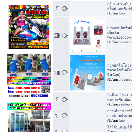
สร้างแบรนด์กระ
ดีไซน์และฟังก์
เริ่มโดย
iboor
ถุงพลาสติกพิมพ์
เพิ่มเติม
www.facebook
เริ่มโดย
produce
ถุงพิมพ์โลโก้ : เ
พลาสติกพิมพ์โลโ
ต้นน้อย)
เริ่มโดย
produce
จัดฟันบางนา: ก
ต่อรากฟันเทียม
เริ่มโดย
siritidap
การเลือกของพรี
เอกลักษณ์ของ
เริ่มโดย
iboor
โลโก้บนของใช้ 
คุ้มค่า