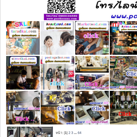
หน้า: [
1
]
2
3
...
64