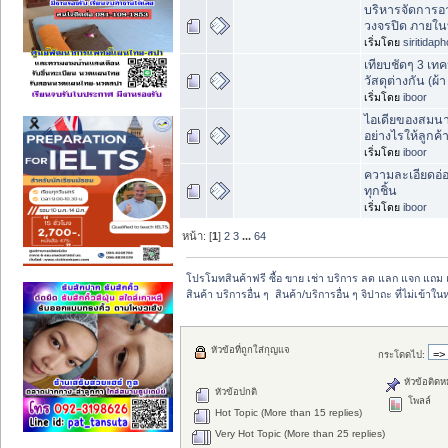
บริหารจัดการอา
วงจรปิด ภายใน
เริ่มโดย
siritidap
เทียบชัดๆ 3 เ
วัสดุต่างกัน (ผ
เริ่มโดย
iboor
ไอเดียของสมนา
อย่างไรให้ลูกค้
เริ่มโดย
iboor
ความละเอียดอ่อ
ทุกชิ้น
เริ่มโดย
iboor
หน้า: [
1
]
2
3
...
64
โปรโมทสินค้าฟรี ซื้อ ขาย เช่า บริการ ลด แลก แจก แถม 
สินค้า บริการอื่น ๆ  สินค้า/บริการอื่น ๆ จิปาถะ ที่ไม่เข้า
หัวข้อที่ถูกใส่กุญแจ
กระโดดไป:
หัวข้อติดห
หัวข้อปกติ
โพลล์
Hot Topic (More than 15 replies)
Very Hot Topic (More than 25 replies)