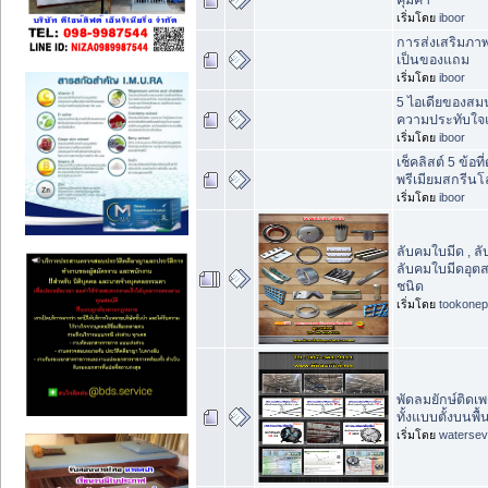
เริ่มโดย
iboor
การส่งเสริมภาพ
เป็นของแถม
เริ่มโดย
iboor
5 ไอเดียของสม
ความประทับใจแ
เริ่มโดย
iboor
เช็คลิสต์ 5 ข้อที
พรีเมียมสกรีนโลโ
เริ่มโดย
iboor
ลับคมใบมีด , ล
ลับคมใบมีดอุ
ชนิด
เริ่มโดย
tookonep
พัดลมยักษ์ติดเพ
ทั้งแบบตั้งบนพ
เริ่มโดย
waterse