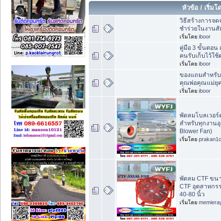
หัวข้อ
/
เริ่มโ
วิธีสร้างการจ
ชำร่วยในงานส
เริ่มโดย
iboor
คู่มือ 3 ขั้นตอ
คนรับเก็บไว้ใช้ต
เริ่มโดย
iboor
ของแถมสำหรับสิ
คุณพ่อคุณแม่ยุ
เริ่มโดย
iboor
พัดลมโบลเวอร์
สำหรับทุกงานอุ
Blower Fan)
เริ่มโดย
prakan1
พัดลม CTF ขนาด
CTF อุตสาหกร
40-80 นิ้ว
เริ่มโดย
memiera