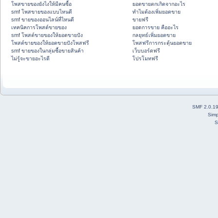
โพสขายของยังไงให้มีคนซื้อ
ยอดขายตกเกิดจากอะไร
smf โพสขายของแบบไหนดี
ทำไมต้องเพิ่มยอดขาย
smf ขายของออนไลน์ที่ไหนดี
ขายฟรี
เทคนิคการโพสต์ขายของ
ยอดการขาย คืออะไร
smf โพสต์ขายของให้ยอดขายปัง
กลยุทธ์เพิ่มยอดขาย
โพสต์ขายของให้ยอดขายปังโพสฟรี
โพสฟรีการกระตุ้นยอดขาย
smf ขายของในกลุ่มซื้อขายสินค้า
เว็บบอร์ดฟรี
ไม่รู้จะขายอะไรดี
โปรโมทฟรี
SMF 2.0.1
Simp
S