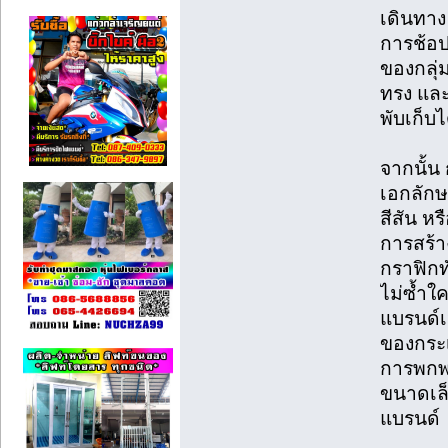
เดินทาง 
การช้อ
ของกลุ่
ทรง และ
พับเก็บ
จากนั้น
เอกลัก
สีสัน หร
การสร้า
กราฟิกท
ไม่ซ้ำใ
แบรนด์เป
ของกระเ
การพกพา
ขนาดเล็ก
แบรนด์