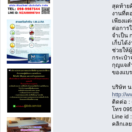
สุดท้าย
งานที่ตอ
เพียงแต
ต่อการใช
จำเป็น 
เก็บได้
ช่วยให้ผ
กระเป๋า
กุญแจส
ของแบร
บริษัท น
http://
ติดต่อ :
โทร 09
Line id
คลิกเลย