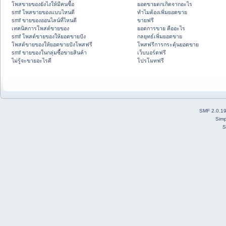
โพสขายของยังไงให้มีคนซื้อ
ยอดขายตกเกิดจากอะไร
smf โพสขายของแบบไหนดี
ทำไมต้องเพิ่มยอดขาย
smf ขายของออนไลน์ที่ไหนดี
ขายฟรี
เทคนิคการโพสต์ขายของ
ยอดการขาย คืออะไร
smf โพสต์ขายของให้ยอดขายปัง
กลยุทธ์เพิ่มยอดขาย
โพสต์ขายของให้ยอดขายปังโพสฟรี
โพสฟรีการกระตุ้นยอดขาย
smf ขายของในกลุ่มซื้อขายสินค้า
เว็บบอร์ดฟรี
ไม่รู้จะขายอะไรดี
โปรโมทฟรี
SMF 2.0.1
Simp
S