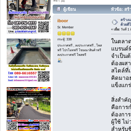
หน้า: [
1
]
ผู้เขียน
หัวข้อ: สร
ใช้งาน (อ่าน 142 ครั้ง)
สร้างแ
iboor
ด้วยดี
Sr. Member
«
เมื่อ:
วันที่ 1
กระทู้: 338
ในตลาดก
ประกาศฟรี , ลงประกาศฟรี , โพส
แบรนด์ท
ฟรี โปรโมทฟรี โฆษณาสินค้าฟรี
ลงประกาศฟรี โพสฟรี
จำเป็นต
ต้องผสา
สไตล์ที
คิดมาอย
แข็งแกร่
สิ่งสำค
คือการก
ต้องการ
ผู้ใช้ ไ
สำหรับช