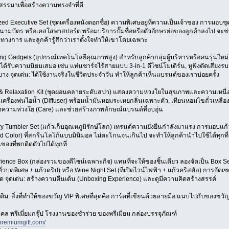
ัดสรรมาเพื่อสร้างความทรงจำที่ดี
zed Executive Set (ชุดเครื่องหนังตอกชื่อ) ความพิเศษอยู่ที่ความเป็นเจ้าของ การมอบชุด
่นามบัตร หรือเคสใส่พาสปอร์ต พร้อมบริการปั๊มชื่อหรือตัวอักษรย่อของลูกค้าลงไป จะช่
นทางการ และลูกค้ารู้สึกว่าเราตั้งใจทำให้เขาโดยเฉพาะ
ving Gadgets (อุปกรณ์เทคโนโลยีคุณภาพสูง) สำหรับลูกค้ากลุ่มผู้บริหารหรือคนรุ่นให
ด้รับความนิยมเสมอ เช่น แท่นชาร์จไร้สายแบบ 3-in-1 ดีไซน์โมเดิร์น, หูฟังตัดเสียงรบก
บาง จุดเด่น: ได้ใช้งานจริงในชีวิตประจำวัน ทำให้ลูกค้าเห็นแบรนด์ของเราบ่อยครั้ง
 & Relaxation Kit (ชุดผ่อนคลายระดับสปา) แสดงความห่วงใยในสุขภาพและความเหนื่
น เครื่องพ่นไอน้ำ (Diffuser) พร้อมน้ำมันหอมระเหยกลิ่นเฉพาะตัว, เทียนหอมไขถั่วเหล
อถึงความห่วงใย (Care) และช่วยสร้างภาพลักษณ์แบรนด์ที่อบอุ่น
y Tumbler Set (แก้วเก็บอุณหภูมิรักษ์โลก) เทรนด์ความยั่งยืนกำลังมาแรง การมอบแก้วเก
ed Color) ที่สกรีนโลโก้แบบมินิมอล ไม่ตะโกนจนเกินไป จะทำให้ลูกค้านำไปใช้ได้ทุกที่ 
องที่พกติดตัวไปได้ทุกที่
rience Box (กล่องรวมของดีไซน์เฉพาะกิจ) แทนที่จะให้ของชิ้นเดียว ลองจัดเป็น Box S
่วบดพิเศษ + แก้วดริป) หรือ Wine Night Set (ที่เปิดไวน์ไฟฟ้า + แก้วคริสตัล) การจัดเซ
่สุด จุดเด่น: สร้างความตื่นเต้น (Unboxing Experience) และดูมีความคิดสร้างสรรค์
มเติม: สิ่งที่ทำให้ของขวัญ VIP พิเศษที่สุดคือ การ์ดที่เขียนด้วยลายมือ แนบไปกับของข
ิมงคล พรีเมี่ยมกรุ๊ป โรงงานของชำร่วย ของพรีเมี่ยม กล่องบรรจุภัณฑ์
premiumgift.com/