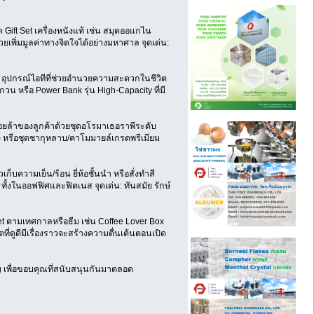
 Gift Set เครื่องหนังแท้ เช่น สมุดออแกไน
วยเพิ่มมูลค่าทางจิตใจได้อย่างมหาศาล จุดเด่น:
ม่ อุปกรณ์ไอทีที่ช่วยอำนวยความสะดวกในชีวิต
วน หรือ Power Bank รุ่น High-Capacity ที่มี
อยล้าของลูกค้าด้วยชุดอโรมาเธอราพีระดับ
ือง หรือชุดชากุหลาบ/คาโมมายล์เกรดพรีเมียม
็บความเย็น/ร้อน ยี่ห้อชั้นนำ หรือสั่งทำสี
ทั้งในออฟฟิศและฟิตเนส จุดเด่น: ทันสมัย รักษ์
et ตามเทศกาลหรือธีม เช่น Coffee Lover Box
ตที่ดูดีมีเรื่องราวจะสร้างความตื่นเต้นตอนเปิด
วัญ เพื่อขอบคุณที่สนับสนุนกันมาตลอด