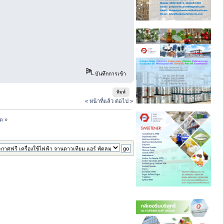
บันทึกการเข้า
พิมพ์
« หน้าที่แล้ว
ต่อไป »
วด
»