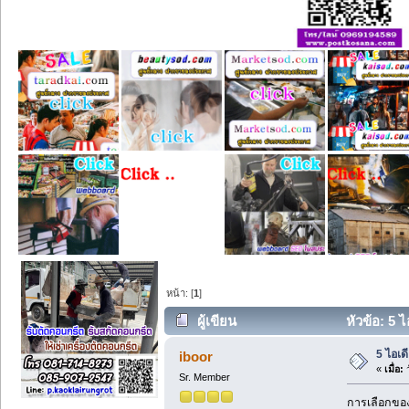
หน้า: [
1
]
ผู้เขียน
หัวข้อ: 5 
5 ไอเ
iboor
«
เมื่อ:
ว
Sr. Member
การเลือกของ