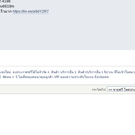
2-4198
oxv6619m
เร็วมาก
https://lin.ee/a9dY2R7
แห่งใหม่  ลงประกาศฟรีได้ไม่จำกัด
»
สินค้า บริการอื่น ๆ  สินค้า/บริการอื่น ๆ จิปาถะ ที่ไม่เข้าในหม
์  พัดลม
»
5 ไอเดียของสมนาคุณลูกค้า VIP มอบความประทับใจแบบ Exclusive
กระโดดไป: