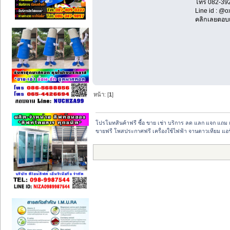
โทร 082-39
Line id : @
คลิกเลยตอบ
หน้า: [
1
]
โปรโมทสินค้าฟรี ซื้อ ขาย เช่า บริการ ลด แลก แจก แถม 
ขายฟรี โพสประกาศฟรี เครื่องใช้ไฟฟ้า จานดาวเทียม แอร