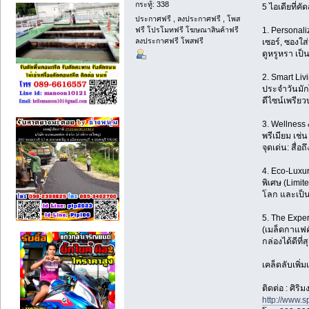
กระทู้: 338
5 ไอเดียที่ค
ประกาศฟรี , ลงประกาศฟรี , โพส
ฟรี โปรโมทฟรี โฆษณาสินค้าฟรี
1. Personali
ลงประกาศฟรี โพสฟรี
เซอร์, ซองใส
ดูหรูหรา เป็
2. Smart Li
ประจำวันมักไ
ดีไซน์เพรียว
3. Wellness
พรีเมียม เช่
จุดเด่น: สื่
4. Eco-Luxur
พิเศษ (Limit
โลก และเป็นข
5. The Expe
(เมล็ดกาแฟคั
กล่องได้ดีที
เคล็ดลับเพิ่
ติดต่อ : ศิร
http://www.s