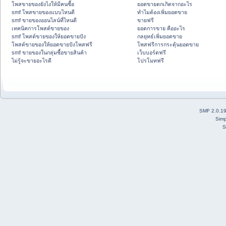
โพสขายของยังไงให้มีคนซื้อ
ยอดขายตกเกิดจากอะไร
smf โพสขายของแบบไหนดี
ทำไมต้องเพิ่มยอดขาย
smf ขายของออนไลน์ที่ไหนดี
ขายฟรี
เทคนิคการโพสต์ขายของ
ยอดการขาย คืออะไร
smf โพสต์ขายของให้ยอดขายปัง
กลยุทธ์เพิ่มยอดขาย
โพสต์ขายของให้ยอดขายปังโพสฟรี
โพสฟรีการกระตุ้นยอดขาย
smf ขายของในกลุ่มซื้อขายสินค้า
เว็บบอร์ดฟรี
ไม่รู้จะขายอะไรดี
โปรโมทฟรี
SMF 2.0.1
Simp
S