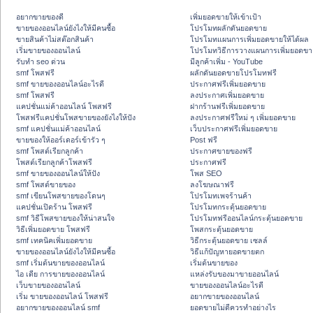
อยากขายของดี
เพิ่มยอดขายให้เข้าเป้า
ขายของออนไลน์ยังไงให้มีคนซื้อ
โปรโมทผลักดันยอดขาย
ขายสินค้าไม่สต๊อกสินค้า
โปรโมทแผนการเพิ่มยอดขายให้ได้ผล
เริ่มขายของออนไลน์
โปรโมทวิธีการวางแผนการเพิ่มยอดขา
รับทำ seo ด่วน
มีลูกค้าเพิ่ม - YouTube
smf โพสฟรี
ผลักดันยอดขายโปรโมทฟรี
smf ขายของออนไลน์อะไรดี
ประกาศฟรีเพิ่มยอดขาย
smf โพสฟรี
ลงประกาศเพิ่มยอดขาย
แคปชั่นแม่ค้าออนไลน์ โพสฟรี
ฝากร้านฟรีเพิ่มยอดขาย
โพสฟรีแคปชั่นโพสขายของยังไงให้ปัง
ลงประกาศฟรีใหม่ ๆ เพิ่มยอดขาย
smf แคปชั่นแม่ค้าออนไลน์
เว็บประกาศฟรีเพิ่มยอดขาย
ขายของให้ออร์เดอร์เข้ารัว ๆ
Post ฟรี
smf โพสต์เรียกลูกค้า
ประกาศขายของฟรี
โพสต์เรียกลูกค้าโพสฟรี
ประกาศฟรี
smf ขายของออนไลน์ให้ปัง
โพส SEO
smf โพสต์ขายของ
ลงโฆษณาฟรี
smf เขียนโพสขายของโดนๆ
โปรโมทเพจร้านค้า
แคปชั่นเปิดร้าน โพสฟรี
โปรโมทกระตุ้นยอดขาย
smf วิธีโพสขายของให้น่าสนใจ
โปรโมทฟรีออนไลน์กระตุ้นยอดขาย
วิธีเพิ่มยอดขาย โพสฟรี
โพสกระตุ้นยอดขาย
smf เทคนิคเพิ่มยอดขาย
วิธีกระตุ้นยอดขาย เซลล์
ขายของออนไลน์ยังไงให้มีคนซื้อ
วิธีแก้ปัญหายอดขายตก
smf เริ่มต้นขายของออนไลน์
เริ่มต้นขายของ
ไอ เดีย การขายของออนไลน์
แหล่งรับของมาขายออนไลน์
เว็บขายของออนไลน์
ขายของออนไลน์อะไรดี
เริ่ม ขายของออนไลน์ โพสฟรี
อยากขายของออนไลน์
อยากขายของออนไลน์ smf
ยอดขายไม่ดีควรทำอย่างไร