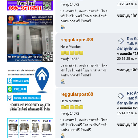
13:23:43 น. »
กระทู้: 14872
ประกาศฟรี , ลงประกาศฟรี , โพส
ขออนุญาติดั
ฟรี โปรโมทฟรี โฆษณาสินค้าฟรี
ลงประกาศฟรี โพสฟรี
Re: ต
reggularpost88
Talk ท
Hero Member
อังกฤษปิดเท
«
ตอบกลับ #28 
20:35:28 น. »
กระทู้: 14872
ประกาศฟรี , ลงประกาศฟรี , โพส
ขออนุญาติดั
ฟรี โปรโมทฟรี โฆษณาสินค้าฟรี
ลงประกาศฟรี โพสฟรี
Re: ต
reggularpost88
Talk ท
Hero Member
อังกฤษปิดเท
«
ตอบกลับ #29 
15:41:37 น. »
กระทู้: 14872
ประกาศฟรี , ลงประกาศฟรี , โพส
ขออนุญาติดั
ฟรี โปรโมทฟรี โฆษณาสินค้าฟรี
ลงประกาศฟรี โพสฟรี