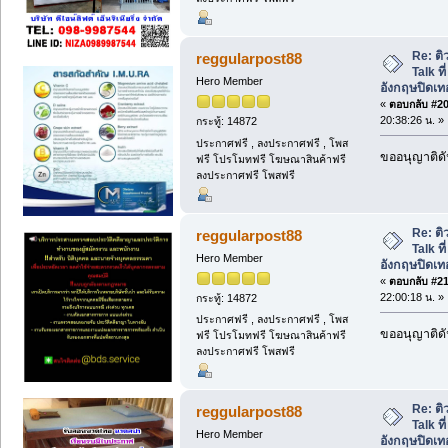
Re: ต
reggularpost88
Talk ท
Hero Member
อังกฤษปิดเท
«
ตอบกลับ #20 
20:38:26 น. »
กระทู้: 14872
ประกาศฟรี , ลงประกาศฟรี , โพส
ขออนุญาติดั
ฟรี โปรโมทฟรี โฆษณาสินค้าฟรี
ลงประกาศฟรี โพสฟรี
Re: ต
reggularpost88
Talk ท
Hero Member
อังกฤษปิดเท
«
ตอบกลับ #21 
22:00:18 น. »
กระทู้: 14872
ประกาศฟรี , ลงประกาศฟรี , โพส
ขออนุญาติดั
ฟรี โปรโมทฟรี โฆษณาสินค้าฟรี
ลงประกาศฟรี โพสฟรี
Re: ต
reggularpost88
Talk ท
Hero Member
อังกฤษปิดเท