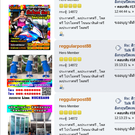
อังกฤษปิดเท
«
ตอบกลับ #17 
12:44:44 น. »
กระทู้: 14872
ประกาศฟรี , ลงประกาศฟรี , โพส
ขออนุญาติดั
ฟรี โปรโมทฟรี โฆษณาสินค้าฟรี
ลงประกาศฟรี โพสฟรี
Re: ต
reggularpost88
Talk ท
Hero Member
อังกฤษปิดเท
«
ตอบกลับ #18 
15:13:21 น. »
กระทู้: 14872
ประกาศฟรี , ลงประกาศฟรี , โพส
ขออนุญาติดั
ฟรี โปรโมทฟรี โฆษณาสินค้าฟรี
ลงประกาศฟรี โพสฟรี
Re: ต
reggularpost88
Talk ท
Hero Member
อังกฤษปิดเท
«
ตอบกลับ #19 
12:13:23 น. »
กระทู้: 14872
ประกาศฟรี , ลงประกาศฟรี , โพส
ขออนุญาติดั
ฟรี โปรโมทฟรี โฆษณาสินค้าฟรี
ลงประกาศฟรี โพสฟรี