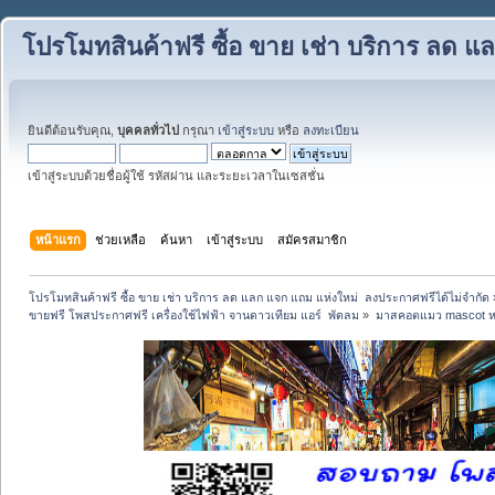
โปรโมทสินค้าฟรี ซื้อ ขาย เช่า บริการ ลด 
ยินดีต้อนรับคุณ,
บุคคลทั่วไป
กรุณา
เข้าสู่ระบบ
หรือ
ลงทะเบียน
เข้าสู่ระบบด้วยชื่อผู้ใช้ รหัสผ่าน และระยะเวลาในเซสชั่น
หน้าแรก
ช่วยเหลือ
ค้นหา
เข้าสู่ระบบ
สมัครสมาชิก
โปรโมทสินค้าฟรี ซื้อ ขาย เช่า บริการ ลด แลก แจก แถม แห่งใหม่  ลงประกาศฟรีได้ไม่จำกัด
ขายฟรี โพสประกาศฟรี เครื่องใช้ไฟฟ้า จานดาวเทียม แอร์  พัดลม
»
มาสคอตแมว mascot หมี