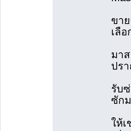
ขาย
เลือ
มาส
ปราณ
รับซ
ซัก
ให้เ