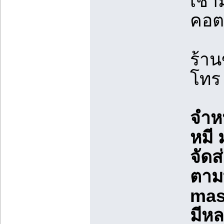
เช่
คอต
ร้า
โท
จำห
หมี
จัด
ตามท
mas
มีห