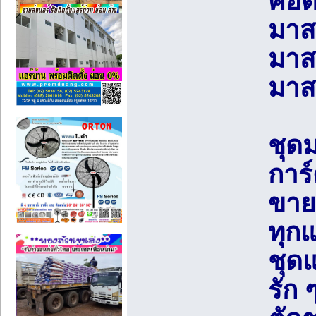
คอต
มาส
มาส
มาส
ชุด
การ์
ขาย
ทุก
ชุดแ
รัก 