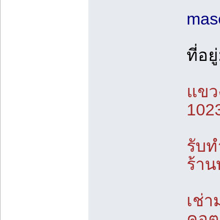
mas
ที่อยู
แขวง
102
รับท
ร้าน
เช่า
คอต,