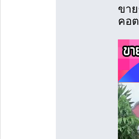
ขาย
คอต