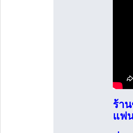
ร้า
แฟน