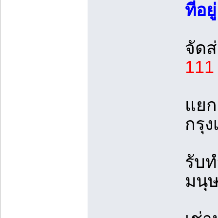
ที่อ
จัดส
111
แยก 
กรุ
รับท
มนุษ