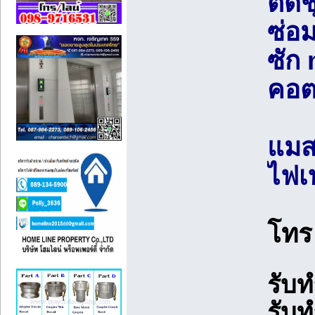
ตัด
ซ่อ
ซัก
คอต
แมสค
ไฟเ
โท
รับ
รับ