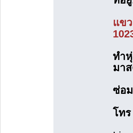
แขวง
102
ทำหุ
มาส
ซ่อ
โท