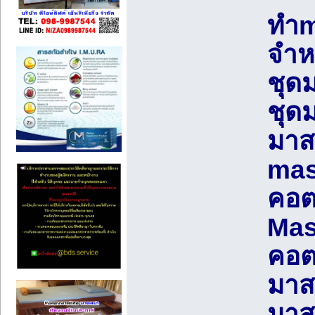
ทำm
จำห
ชุด
ชุด
มาส
mas
คอต
Mas
คอต
มาส
มาส