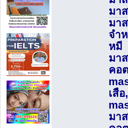
มา
มาส
จำห
หมี
มาส
คอต 
mas
เสือ,
mas
มาส