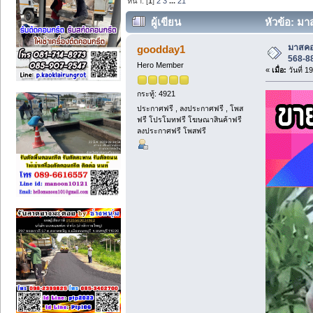
หน้า: [
1
]
2
3
...
21
ผู้เขียน
หัวข้อ: มา
12838 ครั้ง)
มาสคอ
goodday1
568-88
Hero Member
«
เมื่อ:
วันที่ 
กระทู้: 4921
ประกาศฟรี , ลงประกาศฟรี , โพส
ฟรี โปรโมทฟรี โฆษณาสินค้าฟรี
ลงประกาศฟรี โพสฟรี