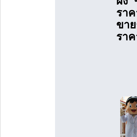
ผึ้
ราค
ขาย
ราค