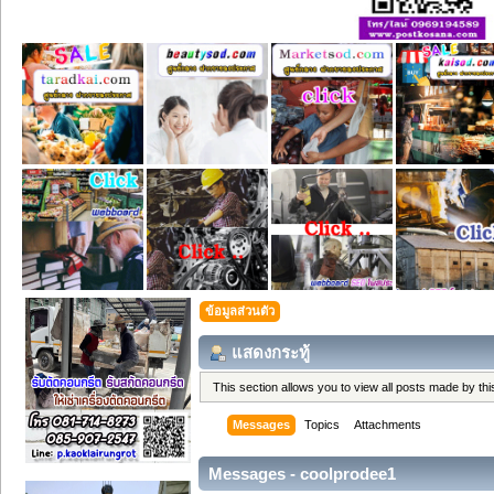
ข้อมูลส่วนตัว
แสดงกระทู้
This section allows you to view all posts made by t
Messages
Topics
Attachments
Messages - coolprodee1