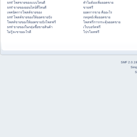
smf โพสขายของแบบไหนดี
ทำไมต้องเพิ่มยอดขาย
smf ขายของออนไลน์ที่ไหนดี
ขายฟรี
เทคนิคการโพสต์ขายของ
ยอดการขาย คืออะไร
smf โพสต์ขายของให้ยอดขายปัง
กลยุทธ์เพิ่มยอดขาย
โพสต์ขายของให้ยอดขายปังโพสฟรี
โพสฟรีการกระตุ้นยอดขาย
smf ขายของในกลุ่มซื้อขายสินค้า
เว็บบอร์ดฟรี
ไม่รู้จะขายอะไรดี
โปรโมทฟรี
SMF 2.0.1
Simp
S