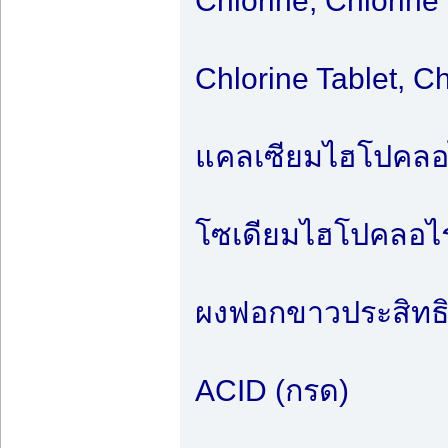
Chlorine, Chlorine
Chlorine Tablet, C
แคลเซียมไฮโปคลอไร
โซเดียมไฮโปคลอไรท
ผงฟอกขาวประสิทธิภ
ACID (กรด)