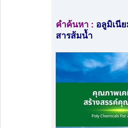
คำค้นหา :
อลูมิเนี
สารส้มน้ำ