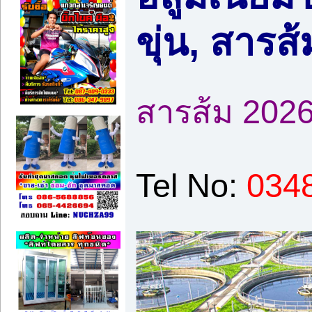
ขุ่น, สารส
สารส้ม 20
Tel No:
034