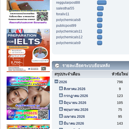
reggularpost88
salesthai55
foraliv11
polychemicals8
publicpost99
polychemicals11
polychemicals12
polychemicals9
รายละเอียดระบบย้อนหลัง
สรุปประจำเดือน
หัวข้อใหม่
2026
796
สิงหาคม 2026
9
กรกฎาคม 2026
123
มิถุนายน 2026
105
พฤษภาคม 2026
75
เมษายน 2026
95
มีนาคม 2026
143