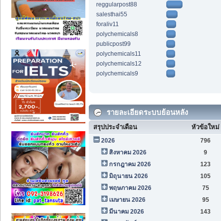
reggularpost88
salesthai55
foraliv11
polychemicals8
publicpost99
polychemicals11
polychemicals12
polychemicals9
รายละเอียดระบบย้อนหลัง
สรุปประจำเดือน
หัวข้อใหม่
2026
796
สิงหาคม 2026
9
กรกฎาคม 2026
123
มิถุนายน 2026
105
พฤษภาคม 2026
75
เมษายน 2026
95
มีนาคม 2026
143