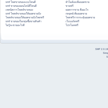
smf โพสขายของแบบไหนดี
ทำไมต้องเพิ่มยอดขาย
smf ขายของออนไลน์ที่ไหนดี
ขายฟรี
เทคนิคการโพสต์ขายของ
ยอดการขาย คืออะไร
smf โพสต์ขายของให้ยอดขายปัง
กลยุทธ์เพิ่มยอดขาย
โพสต์ขายของให้ยอดขายปังโพสฟรี
โพสฟรีการกระตุ้นยอดขาย
smf ขายของในกลุ่มซื้อขายสินค้า
เว็บบอร์ดฟรี
ไม่รู้จะขายอะไรดี
โปรโมทฟรี
SMF 2.0.1
Simp
S