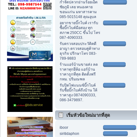
กำจัดปลวกย่านร้อยเอ็ด
ชัยภูมิ เลย หนองคาย
ขอนแก่น มหาสารคาม
085-5015148 คุณอุบล
อยากขายบิ๊กไบค์ เรารับ
ซื้อบิ๊กไบค์มือสอง ทุก
สภาพ 250CC ขึ้นไป โทร
087-4090333.
รับตรวจสอบประวัติคดี
อาญา ตรวจสอบคู่ค้าทาง
ธุรกิจ ปรึกษาโทร 083-
789-9883
ร้านแอร์บ้านขายส่ง ลด
ราคาทุกยี่ห้อ แอร์บ้าน
ราคาถูกที่สุด ติดตั้งฟรี
กทม. ปริมณฑล
รับปิดไฟแนนซ์บิ๊กไบค์
รับซื้อบิ๊กไบค์ถึงบ้าน ให้
ราคาสูง 0874090333,
086-3479897.
เริ่มหัวข้อใหม่มากที่สุด
iboor
siritidaphon