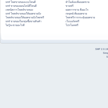
smf โพสขายของแบบไหนดี
ทำไมต้องเพิ่มยอดขาย
smf ขายของออนไลน์ที่ไหนดี
ขายฟรี
เทคนิคการโพสต์ขายของ
ยอดการขาย คืออะไร
smf โพสต์ขายของให้ยอดขายปัง
กลยุทธ์เพิ่มยอดขาย
โพสต์ขายของให้ยอดขายปังโพสฟรี
โพสฟรีการกระตุ้นยอดขาย
smf ขายของในกลุ่มซื้อขายสินค้า
เว็บบอร์ดฟรี
ไม่รู้จะขายอะไรดี
โปรโมทฟรี
SMF 2.0.1
Simp
S