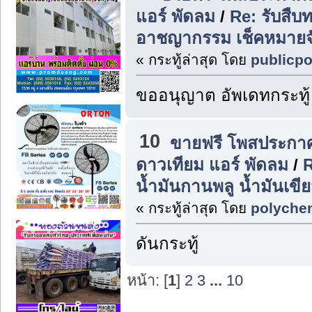
แอร์ พัดลม
/
Re: รับสืบ
อาชญากรรม เช็คหมายจั
« กระทู้ล่าสุด โดย
publicpo
ขออนุญาต อัพเดทกระทู้
10
ขายฟรี โพสประกาศฟ
ดาวเทียม แอร์ พัดลม
/
R
น้ำมันกานพลู น้ำมันเขี
« กระทู้ล่าสุด โดย
polyche
ดันกระทู้
หน้า: [
1
]
2
3
...
10