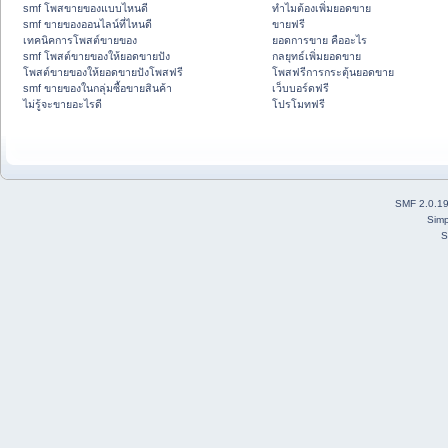
smf โพสขายของแบบไหนดี
ทำไมต้องเพิ่มยอดขาย
smf ขายของออนไลน์ที่ไหนดี
ขายฟรี
เทคนิคการโพสต์ขายของ
ยอดการขาย คืออะไร
smf โพสต์ขายของให้ยอดขายปัง
กลยุทธ์เพิ่มยอดขาย
โพสต์ขายของให้ยอดขายปังโพสฟรี
โพสฟรีการกระตุ้นยอดขาย
smf ขายของในกลุ่มซื้อขายสินค้า
เว็บบอร์ดฟรี
ไม่รู้จะขายอะไรดี
โปรโมทฟรี
SMF 2.0.1
Simp
S