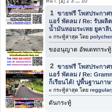
หน้า: [
1
]
2
3
...
10
1
ขายฟรี โพสประกาศฟร
แอร์ พัดลม
/
Re: รับผลิ
น้ำมันหอมระเหย ยูคาลิป
« กระทู้ล่าสุด โดย
polyche
ขออนุญาต อัพเดทกระทู้
2
ขายฟรี โพสประกาศฟร
แอร์ พัดลม
/
Re: Gramma
ก็เรียนได้! ปูพื้นฐานภาษา
« กระทู้ล่าสุด โดย
reggular
ดันกระทู้