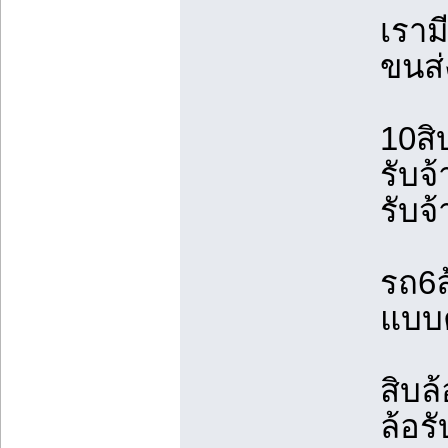
เราม
ขนส่
10สิ
รับจ
รับจ
รถ6ล
แบบตู
สิบล
ล้อรั