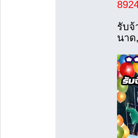
8924
รับจ
นาด