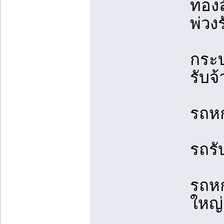
ทองล
พ่วง
กระบ
รับจ้
รถหก
รถรั
รถหก
ใหญ่