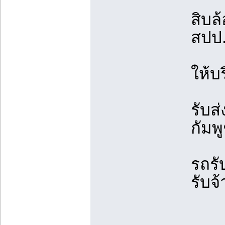
สิบล
สปป
ให้บ
รับส
กัมพ
รถรั
รับจ