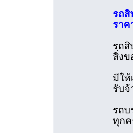
รถสิ
ราคา
รถสิ
สิ่งข
มีให
รับจ้
รถบร
ทุกคร