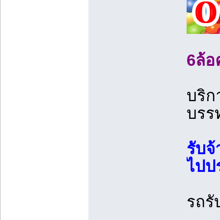
6ล้อ
บริก
บรรท
รับจ
ไปป
รถรั