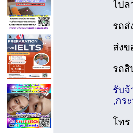
ไปล
รถส่
ส่งข
รถสิ
รับจ
,กระ
โทร