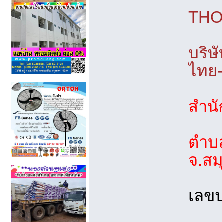
THO
บริษ
ไทย-
สำนัก
ตำบ
จ.สม
เลขป