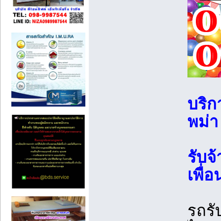
บริก
พม่า
รับจ
เพื่อ
รถรั