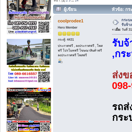
หน้า: [
1
]
2
3
...
14
ผู้เขียน
หัวข้อ: กระ
กระบะร
coolprodee1
รับจ้าง
Hero Member
«
เมื่อ:
วันที่ 3
กระทู้: 4431
รับจ
ประกาศฟรี , ลงประกาศฟรี , โพส
,กระ
ฟรี โปรโมทฟรี โฆษณาสินค้าฟรี
ลงประกาศฟรี โพสฟรี
ส่ง
098
รถส่
กระบ