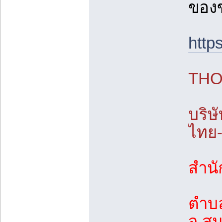
ของ
http
THO
บริษ
ไทย-
สำนัก
ตำบ
จ.สม