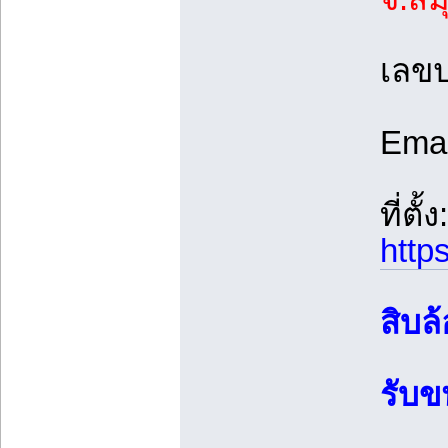
เลขป
Ema
ที่ตั้ง:
http
สิบล
รับข