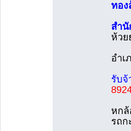
ทองล
สำนัก
ห้วย
อำเภ
รับจ
8924
หกล้
รถกะ