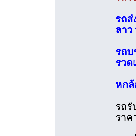
รถส่
ลาว 
รถบร
รวดเ
หกล้
รถรั
ราคา