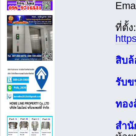
Ema
ที่ตั้ง:
http
สิบล
รับข
ทองล
สำนัก