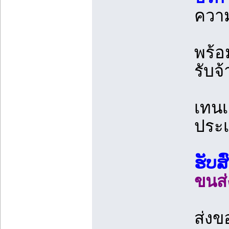
ความ
พร้อ
รับจ
เทนเ
ประ
ຮັບສ
ขนส
ส่งข