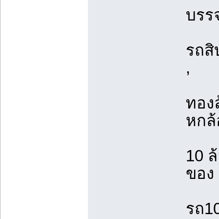
บรรจ
รถสิ
,
ทองล
หกล้
10 ล
ของ 
รถ10