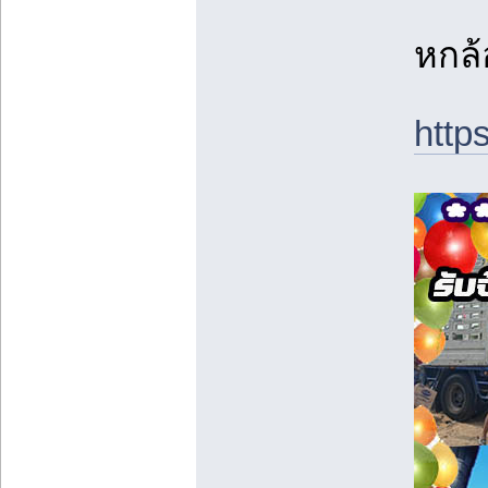
หกล้
http